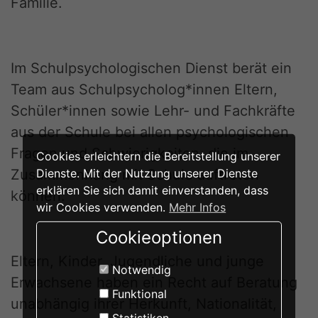
Familie.
Im Schulpsychologischen Dienst berät ein
Team aus Schulpsycholog*innen Eltern,
Schüler*innen sowie Lehr- und Fachkräfte
aus der Schule bei allen psychologischen
Fragen und Schwierigkeiten, die im
Cookies erleichtern die Bereitstellung unserer
Dienste. Mit der Nutzung unserer Dienste
Zusammenhang mit Schule auftreten
erklären Sie sich damit einverstanden, dass
können.
wir Cookies verwenden.
Mehr Infos
Cookieoptionen
Eltern, Kinder, Jugendliche und junge
Notwendig
Erwachsene haben ein Recht auf Beratung
Funktional
unabhängig ihrer Herkunft, Nationalität,
Statistiken