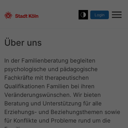
Zu
Zu
Zu
Zu
der
dem
der
dem
Login
Hauptnavigation
Inhalt
Meta-
Footer
Nav
der
der
Navigation
der
Webseite
Webseite
der
Webseite
Über uns
Webseite
In der Familienberatung begleiten
psychologische und pädagogische
Fachkräfte mit therapeutischen
Qualifikationen Familien bei ihren
Veränderungswünschen. Wir bieten
Beratung und Unterstützung für alle
Erziehungs- und Beziehungsthemen sowie
für Konflikte und Probleme rund um die