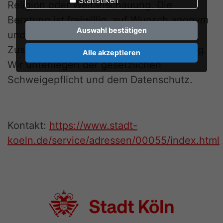
Religion oder Weltanschauung. Die
Beratung ist freiwillig, auf Wunsch anonym
Auswahl bestätigen
und kostenlos. Eine vertrauensvolle
Zusammenarbeit mit Ihnen ist uns wichtig.
Alle akzeptieren
Wir unterliegen der gesetzlichen
Schweigepflicht und dem Datenschutz.
Kontakt:
https://www.stadt-
koeln.de/service/adressen/00055/index.html